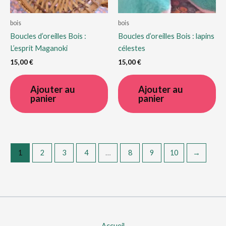
bois
bois
Boucles d’oreilles Bois :
Boucles d’oreilles Bois : lapins
L’esprit Maganoki
célestes
15,00
€
15,00
€
Ajouter au
Ajouter au
panier
panier
1
2
3
4
…
8
9
10
→
Accueil