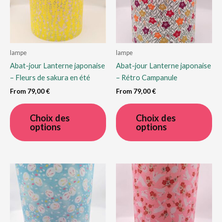
la
sur
page
la
du
pa
produit
du
lampe
lampe
pro
Abat-jour Lanterne japonaise
Abat-jour Lanterne japonaise
– Fleurs de sakura en été
– Rétro Campanule
From
79,00
€
From
79,00
€
Ce
Ce
produit
pro
Choix des
Choix des
options
options
a
a
plusieurs
plu
variations.
var
Les
Le
options
op
peuvent
pe
être
êtr
choisies
cho