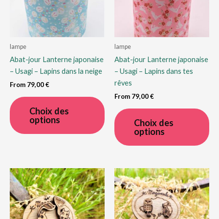
sur
sur
la
la
page
pa
du
du
lampe
lampe
produit
pro
Abat-jour Lanterne japonaise
Abat-jour Lanterne japonaise
– Usagi – Lapins dans la neige
– Usagi – Lapins dans tes
rêves
From
79,00
€
From
79,00
€
Ce
produit
Ce
Choix des
options
a
pro
Choix des
options
plusieurs
a
variations.
plu
Les
var
options
Le
peuvent
op
être
pe
choisies
êtr
sur
cho