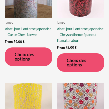
lampe
lampe
Abat-jour Lanterne japonaise
Abat-jour Lanterne japonaise
– Carte Cher-Nièvre
– Chrysanthème épanoui –
Kamakurabori
From
79,00
€
From
75,00
€
Ce
produit
Ce
Choix des
options
a
pro
Choix des
options
plusieurs
a
variations.
plu
Les
var
options
Le
peuvent
op
être
pe
choisies
êtr
sur
cho