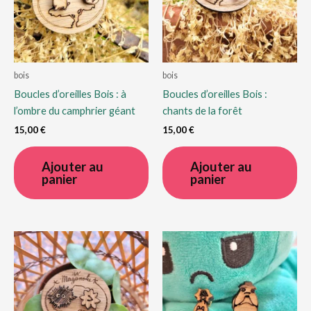
la
sur
page
la
du
pa
produit
du
bois
bois
pro
Boucles d’oreilles Bois : à
Boucles d’oreilles Bois :
l’ombre du camphrier géant
chants de la forêt
15,00
€
15,00
€
Ajouter au
Ajouter au
panier
panier