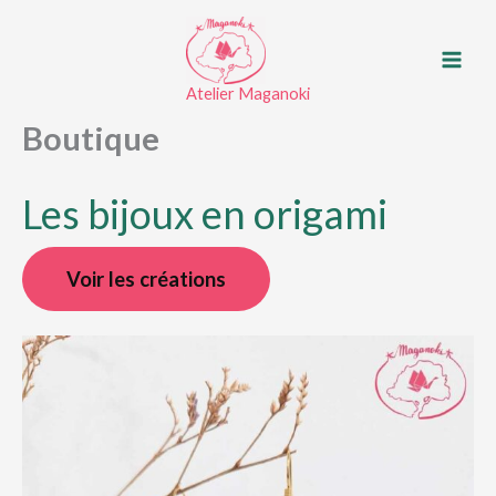
Aller
au
contenu
Atelier Maganoki
Boutique
Les bijoux en origami
Voir les créations