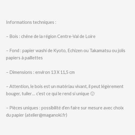
Informations techniques :
– Bois : chêne de la région Centre-Val de Loire
– Fond : papier washi de Kyoto, Echizen ou Takamatsu ou jolis
papiers à paillettes
– Dimensions : environ 13 X 11,5 cm
– Attention, le bois est un matériau vivant, il peut légèrement
bouger, tuiler… c’est ce qui le rend si unique 🙂
– Pièces uniques : possibilité d’en faire sur mesure avec choix
du papier (atelier@maganoki.fr)