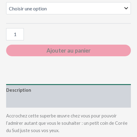
quantité
de
Cadres
en
Ajouter au panier
bois
XOXO
Description
Informations complémentaires
Accrochez cette superbe œuvre chez vous pour pouvoir
l’admirer autant que vous le souhaiter : un petit coin de Corée
du Sud juste sous vos yeux.