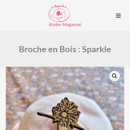
en
Aller
Bois
au
:
contenu
Sparkle
Atelier Maganoki
Broche en Bois : Sparkle