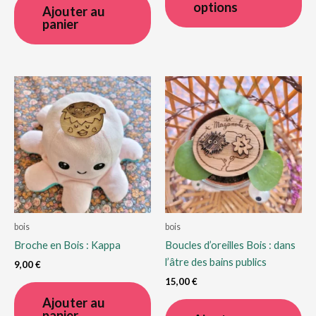
options
a
Ajouter au
panier
plu
var
Le
op
pe
êtr
cho
sur
la
pa
du
pro
bois
bois
Broche en Bois : Kappa
Boucles d’oreilles Bois : dans
l’âtre des bains publics
9,00
€
15,00
€
Ajouter au
panier