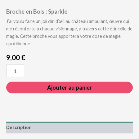
Broche en Bois : Sparkle
J’ai voulu faire un joli clin d’œil au château ambulant, œuvre qui
me réconforte à chaque visionnage, à travers cette étincelle de
magie. Cette broche vous apportera votre dose de magie
quotidienne.
9,00
€
quantité
de
Broche
en
Ajouter au panier
Bois
:
Sparkle
Description