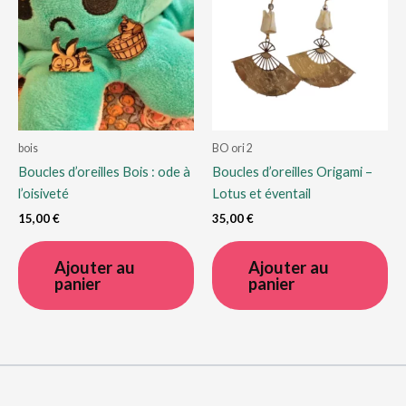
bois
BO ori 2
Boucles d’oreilles Bois : ode à
Boucles d’oreilles Origami –
l’oisiveté
Lotus et éventail
15,00
€
35,00
€
Ajouter au
Ajouter au
panier
panier