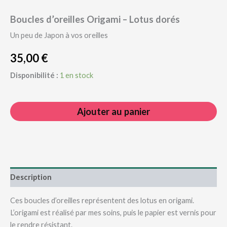
Boucles d’oreilles Origami – Lotus dorés
Un peu de Japon à vos oreilles
35,00
€
Disponibilité :
1 en stock
quantité
de
Ajouter au panier
Boucles
d’oreilles
Origami
–
Lotus
dorés
Description
Ces boucles d’oreilles représentent des lotus en origami.
L’origami est réalisé par mes soins, puis le papier est vernis pour
le rendre résistant.