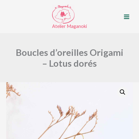
Boucles
Aller
d’oreilles
au
Origami
contenu
–
Atelier Maganoki
Lotus
dorés
Boucles d’oreilles Origami
– Lotus dorés