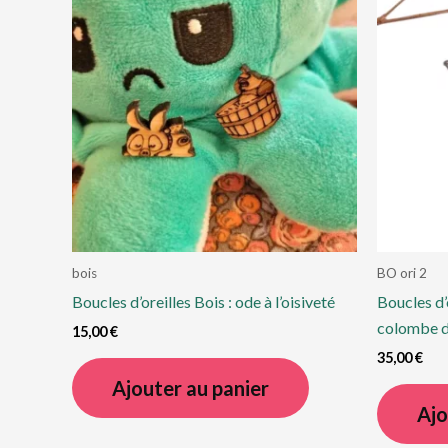
bois
BO ori 2
Boucles d’oreilles Bois : ode à l’oisiveté
Boucles d’
colombe de
15,00
€
35,00
€
Ajouter au panier
Ajo