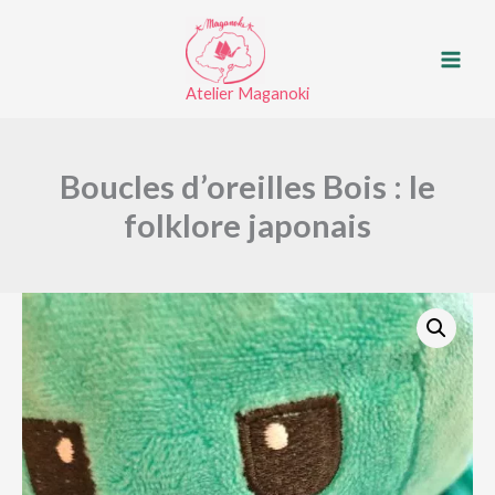
d’oreilles
Aller
Bois
au
:
contenu
le
Atelier Maganoki
folklore
japonais
Boucles d’oreilles Bois : le
folklore japonais