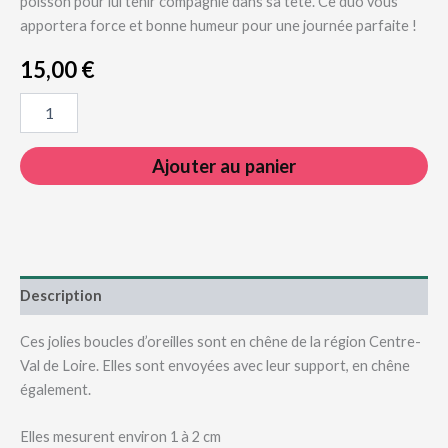
poisson pour lui tenir compagnie dans sa tête. Ce duo vous
apportera force et bonne humeur pour une journée parfaite !
15,00
€
quantité
de
Boucles
d’oreilles
Ajouter au panier
Bois
:
le
folklore
japonais
Description
Ces jolies boucles d’oreilles sont en chêne de la région Centre-
Val de Loire. Elles sont envoyées avec leur support, en chêne
également.
Elles mesurent environ 1 à 2 cm