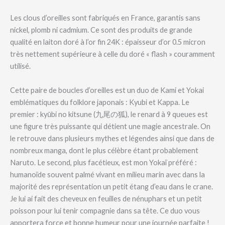
Les clous d’oreilles sont fabriqués en France, garantis sans
nickel, plomb ni cadmium. Ce sont des produits de grande
qualité en laiton doré à l’or fin 24K : épaisseur d’or 0.5 micron
très nettement supérieure à celle du doré « flash » couramment
utilisé.
Cette paire de boucles d’oreilles est un duo de Kami et Yokai
emblématiques du folklore japonais : Kyubi et Kappa. Le
premier : kyūbi no kitsune (九尾の狐), le renard à 9 queues est
une figure très puissante qui détient une magie ancestrale. On
le retrouve dans plusieurs mythes et légendes ainsi que dans de
nombreux manga, dont le plus célèbre étant probablement
Naruto. Le second, plus facétieux, est mon Yokaï préféré :
humanoïde souvent palmé vivant en milieu marin avec dans la
majorité des représentation un petit étang d’eau dans le crane.
Je lui ai fait des cheveux en feuilles de nénuphars et un petit
poisson pour lui tenir compagnie dans sa tête. Ce duo vous
apportera force et bonne humeur pour une journée parfaite !