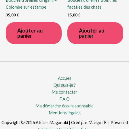
Boucles d’oreilles Origami –
Boucles d’oreilles Bois : les
Colombe sur estampe
facéties des chats
35,00
€
15,00
€
Ajouter au
Ajouter au
panier
panier
Accueil
Qui suis-je ?
Me contacter
F.A.Q
Ma démarche éco-responsable
Mentions légales
Copyright © 2026 Atelier Maganoki | Créé par Margot R. | Powered