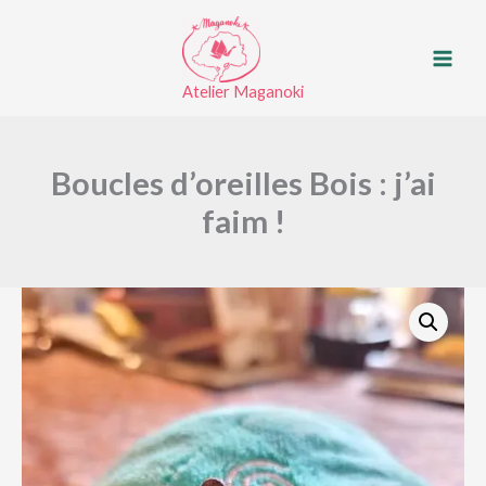
d’oreilles
Aller
Bois
au
:
contenu
j'ai
Atelier Maganoki
faim
!
Boucles d’oreilles Bois : j’ai
faim !