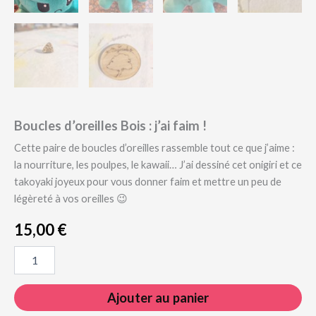
Boucles d’oreilles Bois : j’ai faim !
Cette paire de boucles d’oreilles rassemble tout ce que j’aime :
la nourriture, les poulpes, le kawaii… J’ai dessiné cet onigiri et ce
takoyaki joyeux pour vous donner faim et mettre un peu de
légèreté à vos oreilles 😉
15,00
€
quantité
de
Boucles
d’oreilles
Ajouter au panier
Bois