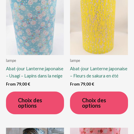
lampe
lampe
Abat-jour Lanterne japonaise
Abat-jour Lanterne japonaise
– Usagi – Lapins dans la neige
– Fleurs de sakura en été
From
79,00
€
From
79,00
€
Ce
Ce
produit
pro
Choix des
Choix des
options
options
a
a
plusieurs
plu
variations.
var
Les
Le