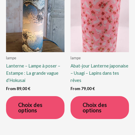
options
op
peuvent
pe
être
êtr
choisies
cho
sur
sur
la
la
page
pa
du
du
lampe
lampe
produit
pro
Lanterne – Lampe à poser –
Abat-jour Lanterne japonaise
Estampe : La grande vague
– Usagi – Lapins dans tes
d’Hokusai
rêves
From
89,00
€
From
79,00
€
Ce
Ce
produit
pro
Choix des
Choix des
options
options
a
a
plusieurs
plu
variations.
var
Les
Le