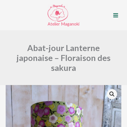
Aller
au
contenu
Atelier Maganoki
Abat-jour Lanterne
japonaise – Floraison des
sakura